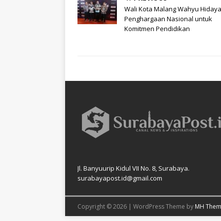
Wali Kota Malang Wahyu Hidaya
Penghargaan Nasional untuk
Komitmen Pendidikan
Jl. Banyuurip Kidul VII No. 8, Surabaya.
surabayapost.id@gmail.com
Copyright © 2026 | WordPress Theme by
MH Them