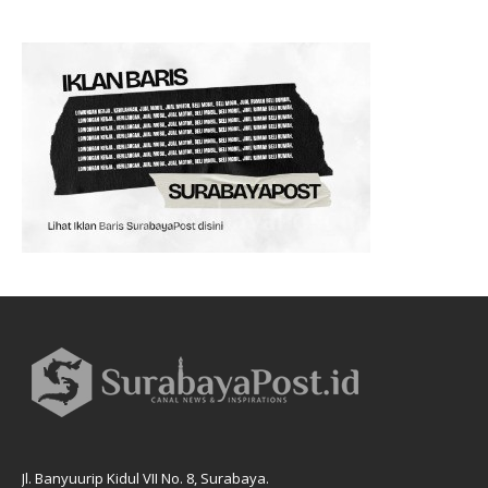
Jl. Banyuurip Kidul VII No. 8, Surabaya.