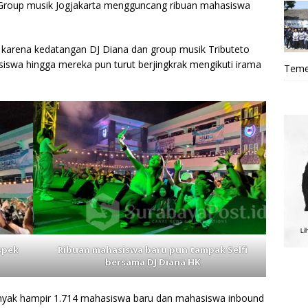
 Group musik Jogjakarta mengguncang ribuan mahasiswa
 karena kedatangan DJ Diana dan group musik Tributeto
wa hingga mereka pun turut berjingkrak mengikuti irama
Teme
spek
Ribuan mahasiswa baru pun tampak Selfi
bersama DJ Diana HK
anyak hampir 1.714 mahasiswa baru dan mahasiswa inbound