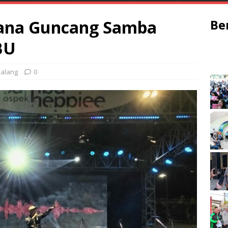
iana Guncang Samba
Be
BU
alang
0