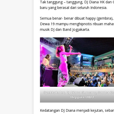
Tak tanggung – tanggung, DJ Diana HK dan
baru yang berasal dari seluruh Indonesia.
Semua benar- benar dibuat happy (gembira),
Dewa 19 mampu menghipnotis ribuan mahasis
musik DJ dan Band Jogjakarta.
Spektakuler, DJ Diana Guncang Samba O
Heppiee UIBU
Kedatangan DJ Diana menjadi kejutan, seb