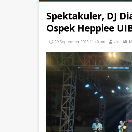
Spektakuler, DJ D
Ospek Heppiee UI
29 September 2023 11:40 pm
Uki
M