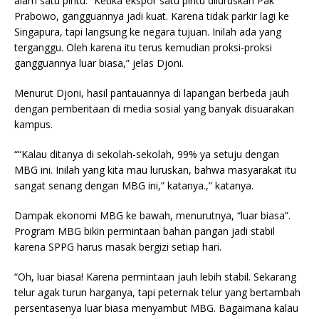
alam satu pintu. “Ketika ekspor satu pintu diluruskan Pak
Prabowo, gangguannya jadi kuat. Karena tidak parkir lagi ke
Singapura, tapi langsung ke negara tujuan. Inilah ada yang
terganggu. Oleh karena itu terus kemudian proksi-proksi
gangguannya luar biasa,” jelas Djoni.
Menurut Djoni, hasil pantauannya di lapangan berbeda jauh
dengan pemberitaan di media sosial yang banyak disuarakan
kampus.
““Kalau ditanya di sekolah-sekolah, 99% ya setuju dengan
MBG ini. Inilah yang kita mau luruskan, bahwa masyarakat itu
sangat senang dengan MBG ini,” katanya.,” katanya.
Dampak ekonomi MBG ke bawah, menurutnya, “luar biasa”.
Program MBG bikin permintaan bahan pangan jadi stabil
karena SPPG harus masak bergizi setiap hari.
“Oh, luar biasa! Karena permintaan jauh lebih stabil. Sekarang
telur agak turun harganya, tapi peternak telur yang bertambah
persentasenya luar biasa menyambut MBG. Bagaimana kalau