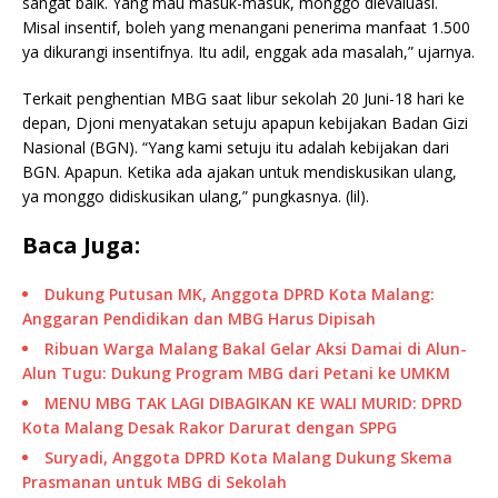
sangat baik. Yang mau masuk-masuk, monggo dievaluasi.
Misal insentif, boleh yang menangani penerima manfaat 1.500
ya dikurangi insentifnya. Itu adil, enggak ada masalah,” ujarnya.
Terkait penghentian MBG saat libur sekolah 20 Juni-18 hari ke
depan, Djoni menyatakan setuju apapun kebijakan Badan Gizi
Nasional (BGN). “Yang kami setuju itu adalah kebijakan dari
BGN. Apapun. Ketika ada ajakan untuk mendiskusikan ulang,
ya monggo didiskusikan ulang,” pungkasnya. (lil).
Baca Juga:
Dukung Putusan MK, Anggota DPRD Kota Malang:
Anggaran Pendidikan dan MBG Harus Dipisah
Ribuan Warga Malang Bakal Gelar Aksi Damai di Alun-
Alun Tugu: Dukung Program MBG dari Petani ke UMKM
MENU MBG TAK LAGI DIBAGIKAN KE WALI MURID: DPRD
Kota Malang Desak Rakor Darurat dengan SPPG
Suryadi, Anggota DPRD Kota Malang Dukung Skema
Prasmanan untuk MBG di Sekolah