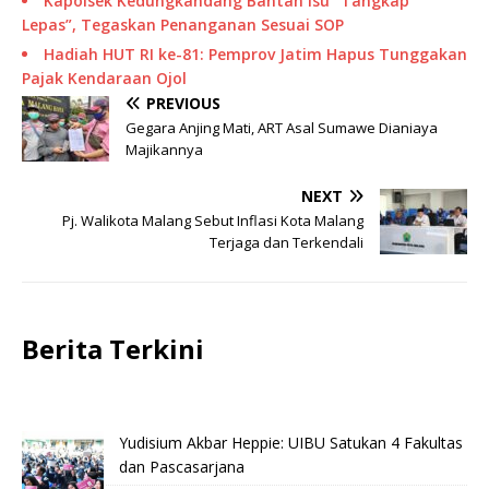
Kapolsek Kedungkandang Bantah Isu “Tangkap
Lepas”, Tegaskan Penanganan Sesuai SOP
Hadiah HUT RI ke-81: Pemprov Jatim Hapus Tunggakan
Pajak Kendaraan Ojol
PREVIOUS
Gegara Anjing Mati, ART Asal Sumawe Dianiaya
Majikannya
NEXT
Pj. Walikota Malang Sebut Inflasi Kota Malang
Terjaga dan Terkendali
Berita Terkini
Yudisium Akbar Heppie: UIBU Satukan 4 Fakultas
dan Pascasarjana