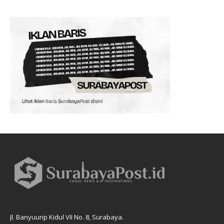
Jl. Banyuurip Kidul VII No. 8, Surabaya.