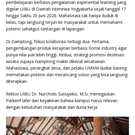
pembelajaran berbasis pengalaman experiential learning yang
digelar UIBU di Daerah Istimewa Yogyakarta sejak tanggal 17
hingga Sabtu 20 Juni 2026. Mahasiswa tak hanya duduk di
kelas, tapi langsung terjun ke masyarakat untuk memahami
potensi sekaligus tantangan di lapangan.
Di Gamplong, fokus kolaborasi terbagi dua. Pertama,
pengembangan produk kerajinan berbasis home industry agar
punya nilai jual lebih tinggi. Kedua, strategi promosi destinasi
wisata supaya Gamplong makin dikenal wisatawan.
Mahasiswa, perangkat desa, dan pelaku UMKM duduk bareng
memetakan potensi dan merancang solusi yang bisa langsung
diterapkan.
Rektor UIBU Dr. Nurcholis Sunuyeko, M.Si. menegaskan
Parkerif lahir dari keyakinan bahwa kampus harus relevan
dengan kebutuhan masyarakat dan dunia kerja.