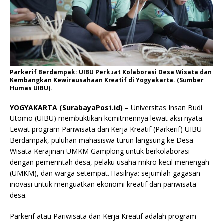
Parkerif Berdampak: UIBU Perkuat Kolaborasi Desa Wisata dan
Kembangkan Kewirausahaan Kreatif di Yogyakarta. (Sumber
Humas UIBU).
YOGYAKARTA (SurabayaPost.id) –
Universitas Insan Budi
Utomo (UIBU) membuktikan komitmennya lewat aksi nyata.
Lewat program Pariwisata dan Kerja Kreatif (Parkerif) UIBU
Berdampak, puluhan mahasiswa turun langsung ke Desa
Wisata Kerajinan UMKM Gamplong untuk berkolaborasi
dengan pemerintah desa, pelaku usaha mikro kecil menengah
(UMKM), dan warga setempat. Hasilnya: sejumlah gagasan
inovasi untuk menguatkan ekonomi kreatif dan pariwisata
desa.
Parkerif atau Pariwisata dan Kerja Kreatif adalah program