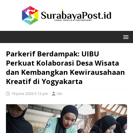
Parkerif Berdampak: UIBU
Perkuat Kolaborasi Desa Wisata
dan Kembangkan Kewirausahaan
Kreatif di Yogyakarta
19 June 2026 5:13 pm
Uki