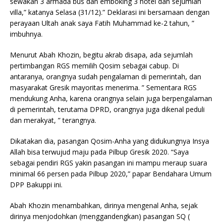
sewakan 3 armada bus dan emboking 3 hotel dan sejumlah
villa,” katanya Selasa (31/12).” Deklarasi ini bersamaan dengan
perayaan Ultah anak saya Fatih Muhammad ke-2 tahun, ”
imbuhnya.
Menurut Abah Khozin, begitu akrab disapa, ada sejumlah
pertimbangan RGS memilih Qosim sebagai cabup. Di
antaranya, orangnya sudah pengalaman di pemerintah, dan
masyarakat Gresik mayoritas menerima. ” Sementara RGS
mendukung Anha, karena orangnya selain juga berpengalaman
di pemerintah, terutama DPRD, orangnya juga dikenal peduli
dan merakyat, ” terangnya.
Dikatakan dia, pasangan Qosim-Anha yang didukungnya Insya
Allah bisa terwujud maju pada Pilbup Gresik 2020. “Saya
sebagai pendiri RGS yakin pasangan ini mampu meraup suara
minimal 66 persen pada Pilbup 2020,” papar Bendahara Umum
DPP Bakuppi ini.
Abah Khozin menambahkan, dirinya mengenal Anha, sejak
dirinya menjodohkan (menggandengkan) pasangan SQ (