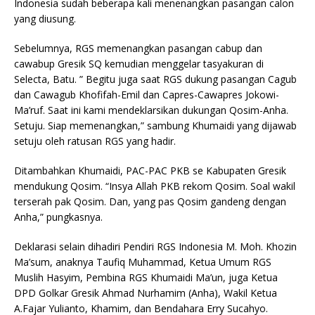
Indonesia sudah beberapa kali menenangkan pasangan calon
yang diusung.
Sebelumnya, RGS memenangkan pasangan cabup dan
cawabup Gresik SQ kemudian menggelar tasyakuran di
Selecta, Batu. ” Begitu juga saat RGS dukung pasangan Cagub
dan Cawagub Khofifah-Emil dan Capres-Cawapres Jokowi-
Ma’ruf. Saat ini kami mendeklarsikan dukungan Qosim-Anha.
Setuju. Siap memenangkan,” sambung Khumaidi yang dijawab
setuju oleh ratusan RGS yang hadir.
Ditambahkan Khumaidi, PAC-PAC PKB se Kabupaten Gresik
mendukung Qosim. “Insya Allah PKB rekom Qosim. Soal wakil
terserah pak Qosim. Dan, yang pas Qosim gandeng dengan
Anha,” pungkasnya.
Deklarasi selain dihadiri Pendiri RGS Indonesia M. Moh. Khozin
Ma’sum, anaknya Taufiq Muhammad, Ketua Umum RGS
Muslih Hasyim, Pembina RGS Khumaidi Ma’un, juga Ketua
DPD Golkar Gresik Ahmad Nurhamim (Anha), Wakil Ketua
A.Fajar Yulianto, Khamim, dan Bendahara Erry Sucahyo.