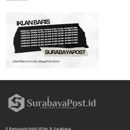
Jl. Banyuurip Kidul VII No. 8, Surabaya.