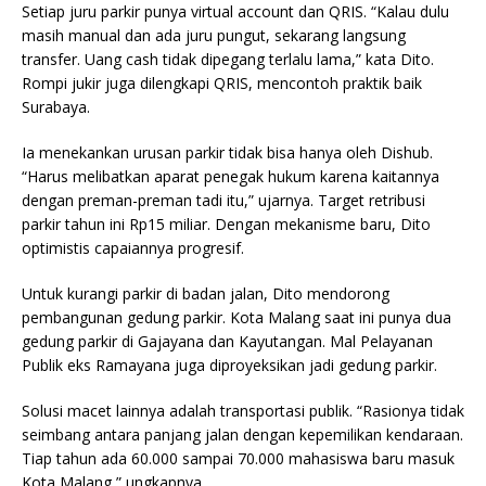
Setiap juru parkir punya virtual account dan QRIS. “Kalau dulu
masih manual dan ada juru pungut, sekarang langsung
transfer. Uang cash tidak dipegang terlalu lama,” kata Dito.
Rompi jukir juga dilengkapi QRIS, mencontoh praktik baik
Surabaya.
Ia menekankan urusan parkir tidak bisa hanya oleh Dishub.
“Harus melibatkan aparat penegak hukum karena kaitannya
dengan preman-preman tadi itu,” ujarnya. Target retribusi
parkir tahun ini Rp15 miliar. Dengan mekanisme baru, Dito
optimistis capaiannya progresif.
Untuk kurangi parkir di badan jalan, Dito mendorong
pembangunan gedung parkir. Kota Malang saat ini punya dua
gedung parkir di Gajayana dan Kayutangan. Mal Pelayanan
Publik eks Ramayana juga diproyeksikan jadi gedung parkir.
Solusi macet lainnya adalah transportasi publik. “Rasionya tidak
seimbang antara panjang jalan dengan kepemilikan kendaraan.
Tiap tahun ada 60.000 sampai 70.000 mahasiswa baru masuk
Kota Malang,” ungkapnya.