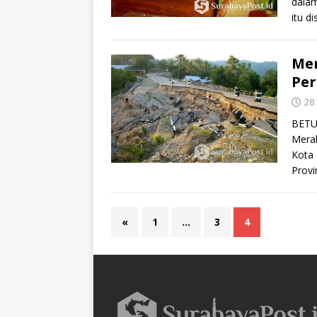
dalam
itu d
Mem
Per
28
BETUN
Merah
Kota
Provi
«
1
…
3
4