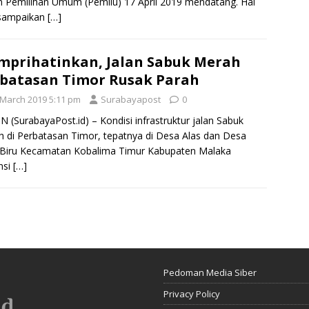
 Pemilihan Umum (Pemilu) 17 April 2019 mendatang. Hal
isampaikan
[…]
prihatinkan, Jalan Sabuk Merah
batasan Timor Rusak Parah
 March 2019 5:11 pm
Surabayapost
0
 (SurabayaPost.id) – Kondisi infrastruktur jalan Sabuk
 di Perbatasan Timor, tepatnya di Desa Alas dan Desa
 Biru Kecamatan Kobalima Timur Kabupaten Malaka
nsi
[…]
Pedoman Media Siber
Privacy Policy