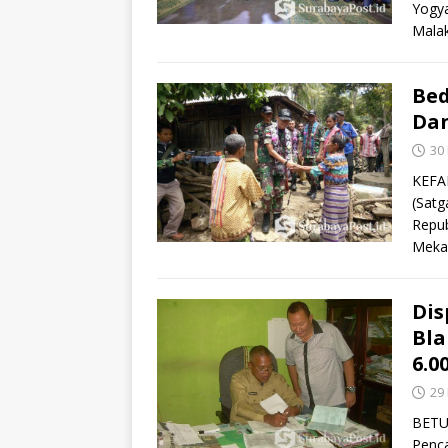
Yogya
Mala
Bed
Dan
30
KEFA
(Satg
Repub
Meka
Dis
Bla
6.0
29
BETUN
Penca