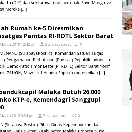
karta (DIY) dan sekitarnya terus berteriak: Save Mangrove
ka! Mereka
[…]
ah Rumah ke-5 Diresmikan
satgas Pamtas RI-RDTL Sektor Barat
 March 2019 12:42 am
Surabayapost
0
MENANU (SurabayaPost.id)- Komandan Satuan Tugas
as) Pengamanan Perbatasan (Pamtas) Republik Indonesia-
lik Demokratik Timor Leste (RI-RDTL) Sektor Barat Yonif
nis 741/GN, Mayor Inf Hendra Saputra meresmikan
[…]
pendukcapil Malaka Butuh 26.000
nko KTP-e, Kemendagri Sanggupi
00
 March 2019 3:34 pm
Surabayapost
0
 (SurabayaPost.id)-Pihak Dinas Kependudukan dan
tatan Sipil (Dukcapil) Kabupaten Malaka Propinsi Nusa