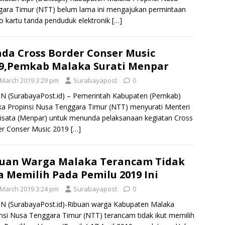
ara Timur (NTT) belum lama ini mengajukan permintaan
o kartu tanda penduduk elektronik
[…]
da Cross Border Conser Music
9,Pemkab Malaka Surati Menpar
 March 2019 3:29 pm
Surabayapost
0
 (SurabayaPost.id) – Pemerintah Kabupaten (Pemkab)
a Propinsi Nusa Tenggara Timur (NTT) menyurati Menteri
isata (Menpar) untuk menunda pelaksanaan kegiatan Cross
er Conser Music 2019
[…]
uan Warga Malaka Terancam Tidak
a Memilih Pada Pemilu 2019 Ini
 March 2019 3:24 pm
Surabayapost
0
N (SurabayaPost.id)-Ribuan warga Kabupaten Malaka
nsi Nusa Tenggara Timur (NTT) terancam tidak ikut memilih