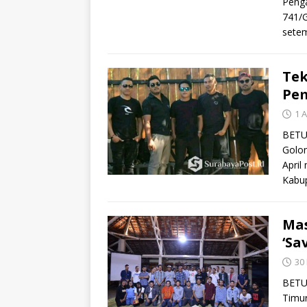
Peng
741/G
sete
Tek
Pem
1 A
BETUN
Golon
April
Kabu
Mas
‘Sa
30
BETU
Timur