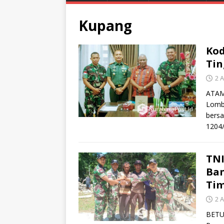
Kupang
Kod
Tin
2 A
ATAM
Lomba
bersa
1204/
TNI
Ban
Ti
2 A
BETUN