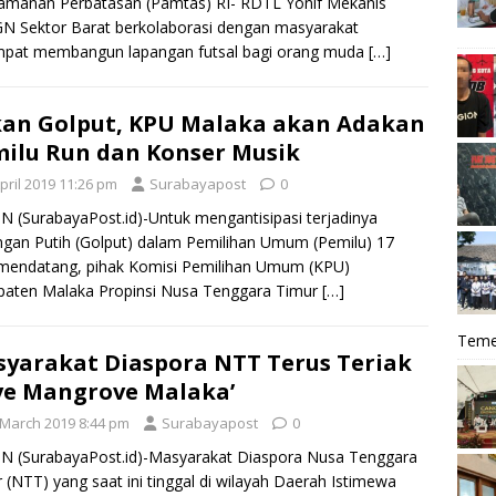
amanan Perbatasan (Pamtas) RI- RDTL Yonif Mekanis
N Sektor Barat berkolaborasi dengan masyarakat
mpat membangun lapangan futsal bagi orang muda
[…]
an Golput, KPU Malaka akan Adakan
ilu Run dan Konser Musik
pril 2019 11:26 pm
Surabayapost
0
 (SurabayaPost.id)-Untuk mengantisipasi terjadinya
gan Putih (Golput) dalam Pemilihan Umum (Pemilu) 17
 mendatang, pihak Komisi Pemilihan Umum (KPU)
paten Malaka Propinsi Nusa Tenggara Timur
[…]
Teme
yarakat Diaspora NTT Terus Teriak
ve Mangrove Malaka’
 March 2019 8:44 pm
Surabayapost
0
N (SurabayaPost.id)-Masyarakat Diaspora Nusa Tenggara
 (NTT) yang saat ini tinggal di wilayah Daerah Istimewa