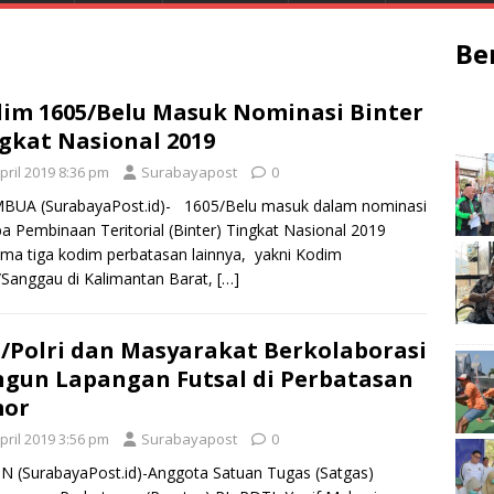
Be
im 1605/Belu Masuk Nominasi Binter
gkat Nasional 2019
pril 2019 8:36 pm
Surabayapost
0
BUA (SurabayaPost.id)- 1605/Belu masuk dalam nominasi
 Pembinaan Teritorial (Binter) Tingkat Nasional 2019
ma tiga kodim perbatasan lainnya, yakni Kodim
Sanggau di Kalimantan Barat,
[…]
/Polri dan Masyarakat Berkolaborasi
gun Lapangan Futsal di Perbatasan
mor
pril 2019 3:56 pm
Surabayapost
0
 (SurabayaPost.id)-Anggota Satuan Tugas (Satgas)