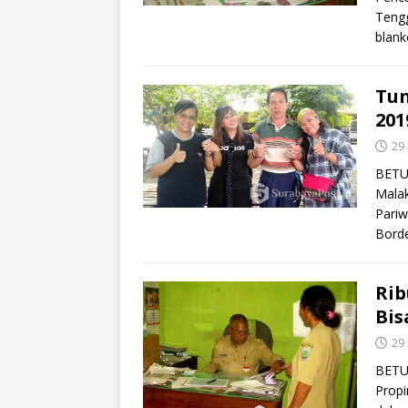
Tengg
blank
Tun
201
29
BETUN
Malak
Pariw
Bord
Rib
Bis
29
BETU
Propi