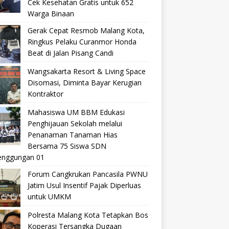
Cek Kesehatan Gratis untuk 652
Warga Binaan
Gerak Cepat Resmob Malang Kota,
Ringkus Pelaku Curanmor Honda
Beat di Jalan Pisang Candi
Wangsakarta Resort & Living Space
Disomasi, Diminta Bayar Kerugian
Kontraktor
Mahasiswa UM BBM Edukasi
Penghijauan Sekolah melalui
Penanaman Tanaman Hias
Bersama 75 Siswa SDN
nggungan 01
Forum Cangkrukan Pancasila PWNU
Jatim Usul Insentif Pajak Diperluas
untuk UMKM
Polresta Malang Kota Tetapkan Bos
Koperasi Tersangka Dugaan