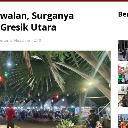
iwalan, Surganya
Be
 Gresik Utara
ertorial
,
Headline
0