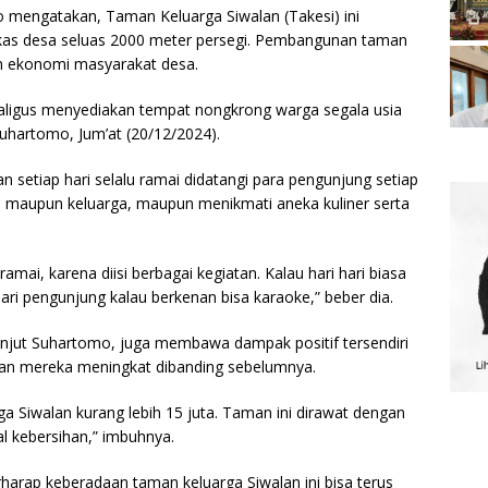
engatakan, Taman Keluarga Siwalan (Takesi) ini
 kas desa seluas 2000 meter persegi. Pembangunan taman
an ekonomi masyarakat desa.
ligus menyediakan tempat nongkrong warga segala usia
uhartomo, Jum’at (20/12/2024).
setiap hari selalu ramai didatangi para pengunjung setiap
n maupun keluarga, maupun menikmati aneka kuliner serta
mai, karena diisi berbagai kegiatan. Kalau hari hari biasa
ari pengunjung kalau berkenan bisa karaoke,” beber dia.
lanjut Suhartomo, juga membawa dampak positif tersendiri
an mereka meningkat dibanding sebelumnya.
ga Siwalan kurang lebih 15 juta. Taman ini dirawat dengan
al kebersihan,” imbuhnya.
harap keberadaan taman keluarga Siwalan ini bisa terus