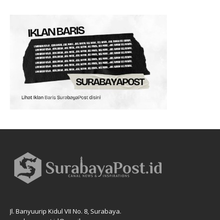
Jl. Banyuurip Kidul VII No. 8, Surabaya.