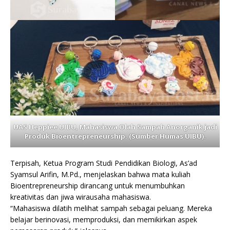
UAS Heppiee UIBU, Mahasiswa Olah Sampah Anorganik jadi
Produk Bioentrepreneurship. (Sumber Humas UIBU).
Terpisah, Ketua Program Studi Pendidikan Biologi, As’ad
Syamsul Arifin, M.Pd., menjelaskan bahwa mata kuliah
Bioentrepreneurship dirancang untuk menumbuhkan
kreativitas dan jiwa wirausaha mahasiswa.
“Mahasiswa dilatih melihat sampah sebagai peluang. Mereka
belajar berinovasi, memproduksi, dan memikirkan aspek