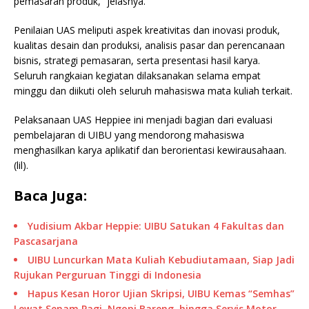
pemasaran produk,” jelasnya.
Penilaian UAS meliputi aspek kreativitas dan inovasi produk,
kualitas desain dan produksi, analisis pasar dan perencanaan
bisnis, strategi pemasaran, serta presentasi hasil karya.
Seluruh rangkaian kegiatan dilaksanakan selama empat
minggu dan diikuti oleh seluruh mahasiswa mata kuliah terkait.
Pelaksanaan UAS Heppiee ini menjadi bagian dari evaluasi
pembelajaran di UIBU yang mendorong mahasiswa
menghasilkan karya aplikatif dan berorientasi kewirausahaan.
(lil).
Baca Juga:
Yudisium Akbar Heppie: UIBU Satukan 4 Fakultas dan
Pascasarjana
UIBU Luncurkan Mata Kuliah Kebudiutamaan, Siap Jadi
Rujukan Perguruan Tinggi di Indonesia
Hapus Kesan Horor Ujian Skripsi, UIBU Kemas “Semhas”
Lewat Senam Pagi, Ngopi Bareng, hingga Servis Motor