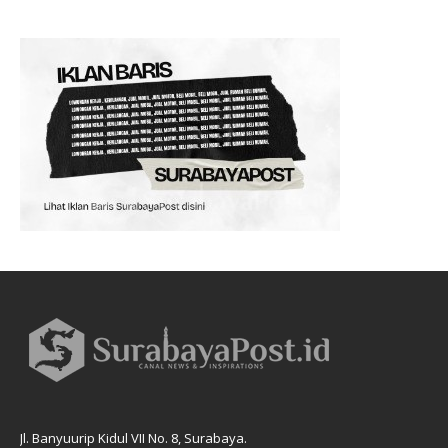
Jl. Banyuurip Kidul VII No. 8, Surabaya.