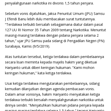
penyalahgunaan narkotika ini divonis 1,5 tahun penjara.
Sebelum vonis dijatuhkan, Jaksa Penuntut Umum (JPU) Samsu
J Efendi Banu lebih dulu membacakan surat tuntutannya.
“Terdakwa terbukti bersalah sebagaimana diatur dalam pasal
127 UU RI Nomor 35 Tahun 2009 tentang Narkotika. Menuntut
masing-masing terdakwa dengan pidana penjara selama 2
tahun,” ujar JPU Samsu pada sidang di Pengadilan Negeri (PN)
Surabaya, Kamis (9/5/2019).
Atas tuntutan tersebut, ketiga terdakwa dalam pembelaannya
secara lisan meminta kepada majelis hakim yang diketuai
Hariyanto untuk diberi keringan hukuman. “Kami mohon
keringan hukuman,” kata ketiga terdakwa.
Usai ketiga terdakwa mengutarakan pembelaannya, sidang
kemudian dilanjutkan dengan agenda pembacaan vonis.
Dalam amar vonisnya, hakim Hariyanto menyatakan ketiga
terdakwa terbukti bersalah menyalahgunakan narkotika untuk
dirinya sendiri. “Menjatuhkan hukuman pidana penjara kepada
masing-masing terdakwa selama 1,5 tahun,” terang Hariyanto.