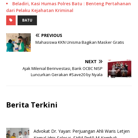
Beladiri, Kasi Humas Polres Batu : Benteng Pertahanan
dari Pelaku Kejahatan Kriminal
BATU
PREVIOUS
Mahasiswa KKN Unisma Bagikan Masker Gratis
NEXT
Ajak Milenial Berinvestasi, Bank OCBC NISP
Luncurkan Gerakan #Save20 by Nyala
Berita Terkini
Advokat Dr. Yayan: Perjuangan Ahli Waris Letjen
Kemal Idris Selesai, SHM Rp60 M Kembali