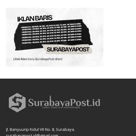
Jl. Banyuurip Kidul VII No. 8, Surabaya.
surabayapost.id@gmail.com