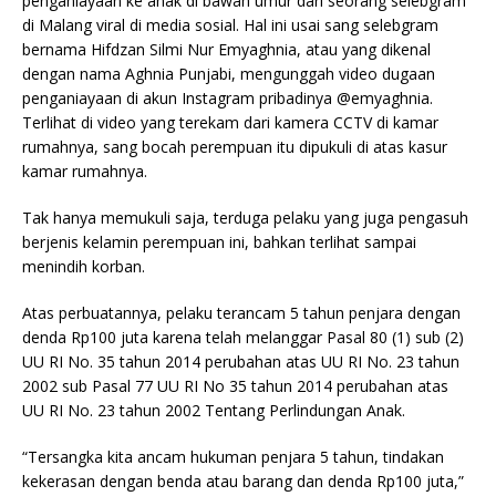
penganiayaan ke anak di bawah umur dari seorang selebgram
di Malang viral di media sosial. Hal ini usai sang selebgram
bernama Hifdzan Silmi Nur Emyaghnia, atau yang dikenal
dengan nama Aghnia Punjabi, mengunggah video dugaan
penganiayaan di akun Instagram pribadinya @emyaghnia.
Terlihat di video yang terekam dari kamera CCTV di kamar
rumahnya, sang bocah perempuan itu dipukuli di atas kasur
kamar rumahnya.
Tak hanya memukuli saja, terduga pelaku yang juga pengasuh
berjenis kelamin perempuan ini, bahkan terlihat sampai
menindih korban.
Atas perbuatannya, pelaku terancam 5 tahun penjara dengan
denda Rp100 juta karena telah melanggar Pasal 80 (1) sub (2)
UU RI No. 35 tahun 2014 perubahan atas UU RI No. 23 tahun
2002 sub Pasal 77 UU RI No 35 tahun 2014 perubahan atas
UU RI No. 23 tahun 2002 Tentang Perlindungan Anak.
“Tersangka kita ancam hukuman penjara 5 tahun, tindakan
kekerasan dengan benda atau barang dan denda Rp100 juta,”