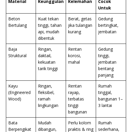
Material
Keunggulan
Kelemahan
Cocok
Untuk
Beton
Kuat tekan
Berat, getas
Gedung
Bertulang
tinggi, tahan
jika tulangan
bertingkat,
api, mudah
kurang
jembatan
dibentuk
Baja
Ringan,
Rentan
Gedung
Struktural
daktail,
korosi,
tinggi,
kekuatan
mahal
jembatan
tarik tinggi
bentang
panjang
Kayu
Ringan,
Rentan
Rumah
(Engineered
fleksibel,
rayap,
tinggal,
Wood)
ramah
terbatas
bangunan 1–
lingkungan
tinggi
3 lantai
bangunan
Bata
Mudah
Perlu kolom
Rumah
Berpengikat
dibangun,
praktis & ring
sederhana,