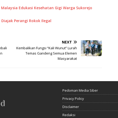
M Malaysia Edukasi Kesehatan Gigi Warga Sukorejo
Diajak Perangi Rokok Ilegal
NEXT
mbali
Kembalikan Fungsi “Kali Wunut” Lurah
on
Temas Gandeng Semua Elemen
Masyarakat
Pedoman Media Siber
Privacy Policy
Disclaimer
Redaksi