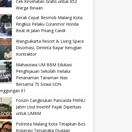
Cek Kesehatan Gratis untuk 652
Warga Binaan
Gerak Cepat Resmob Malang Kota,
Ringkus Pelaku Curanmor Honda
Beat di Jalan Pisang Candi
Wangsakarta Resort & Living Space
Disomasi, Diminta Bayar Kerugian
Kontraktor
Mahasiswa UM BBM Edukasi
Penghijauan Sekolah melalui
Penanaman Tanaman Hias
Bersama 75 Siswa SDN
nggungan 01
Forum Cangkrukan Pancasila PWNU
Jatim Usul Insentif Pajak Diperluas
untuk UMKM
Polresta Malang Kota Tetapkan Bos
Koperasi Tersangka Dugaan