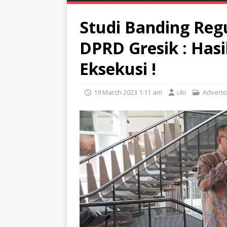
Studi Banding Regu
DPRD Gresik : Hasi
Eksekusi !
19 March 2023 1:11 am
uki
Adverto