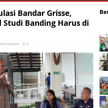
lasi Bandar Grisse,
Be
l Studi Banding Harus di
rial
,
Headline
0