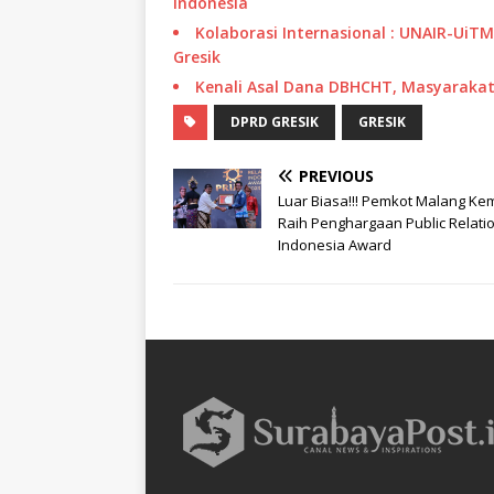
Indonesia
Kolaborasi Internasional : UNAIR-UiT
Gresik
Kenali Asal Dana DBHCHT, Masyarakat 
DPRD GRESIK
GRESIK
PREVIOUS
Luar Biasa!!! Pemkot Malang Ke
Raih Penghargaan Public Relati
Indonesia Award