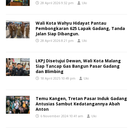
28 April 2026 9:32 pm
Uki
Wali Kota Wahyu Hidayat Pantau
Pembongkaran 625 Lapak Gadang, Tanda
Jalan Siap Dibangun.
28 April 2026 8:21 pm
Uki
LKPJ Disetujui Dewan, Wali Kota Malang
Siap Tancap Gas Bangun Pasar Gadang
dan Blimbing
18 April 2025 10:49 pm
Uki
Temu Kangen, Tretan Pasar Induk Gadang
Antusias Sambut Kedatangannya Abah
Anton
6 November 2024 10:41 am
Uki