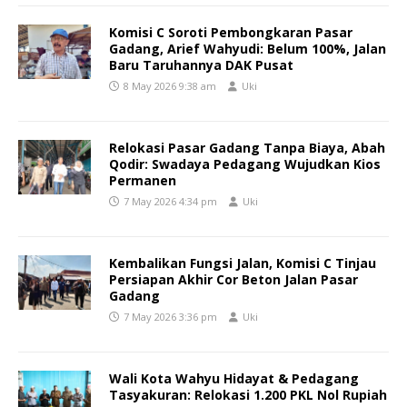
Komisi C Soroti Pembongkaran Pasar
Gadang, Arief Wahyudi: Belum 100%, Jalan
Baru Taruhannya DAK Pusat
8 May 2026 9:38 am
Uki
Relokasi Pasar Gadang Tanpa Biaya, Abah
Qodir: Swadaya Pedagang Wujudkan Kios
Permanen
7 May 2026 4:34 pm
Uki
Kembalikan Fungsi Jalan, Komisi C Tinjau
Persiapan Akhir Cor Beton Jalan Pasar
Gadang
7 May 2026 3:36 pm
Uki
Wali Kota Wahyu Hidayat & Pedagang
Tasyakuran: Relokasi 1.200 PKL Nol Rupiah