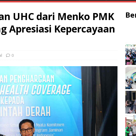
an UHC dari Menko PMK
Be
ng Apresiasi Kepercayaan
al
0