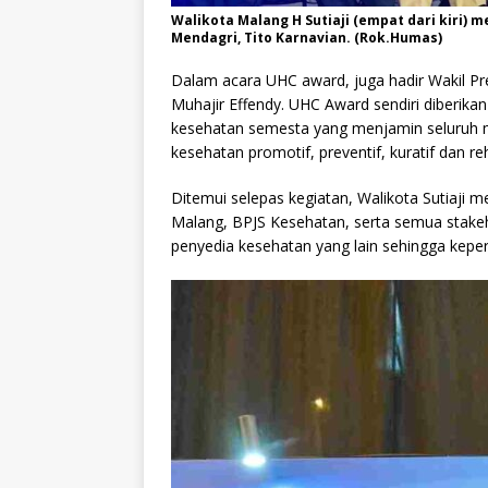
Walikota Malang H Sutiaji (empat dari kiri)
Mendagri, Tito Karnavian. (Rok.Humas)
Dalam acara UHC award, juga hadir Wakil P
Muhajir Effendy. UHC Award sendiri diberik
kesehatan semesta yang menjamin seluruh 
kesehatan promotif, preventif, kuratif dan reha
Ditemui selepas kegiatan, Walikota Sutiaji 
Malang, BPJS Kesehatan, serta semua stakeh
penyedia kesehatan yang lain sehingga kepe