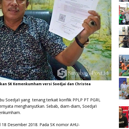
kkan SK Kemenkumham versi Soedjai dan Christea
 Soedja’i yang tenang terkait konflik PPLP PT PGRI,
ernyata menghanyutkan. Sebab, diam-diam, Soedja’i
menkumham.
al 18 Desember 2018. Pada SK nomor AHU-