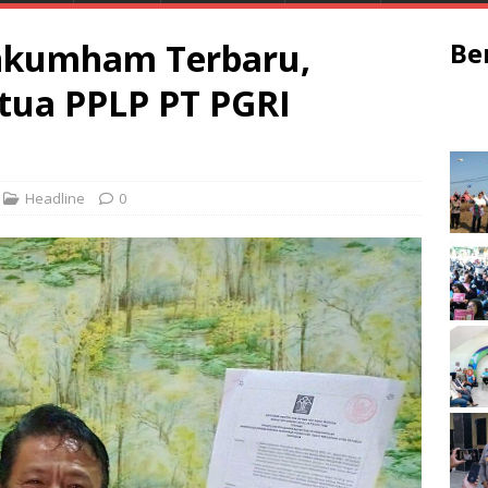
kumham Terbaru,
Be
etua PPLP PT PGRI
Headline
0