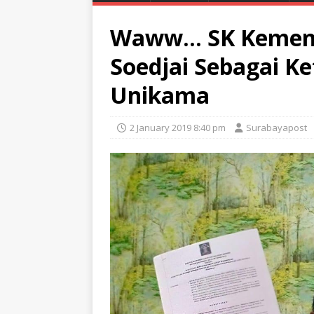
Waww… SK Kemen
Soedjai Sebagai K
Unikama
2 January 2019 8:40 pm
Surabayapost