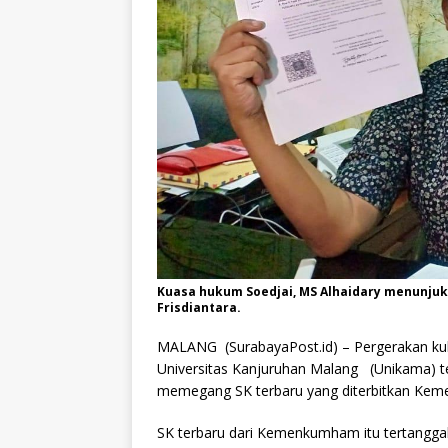
Kuasa hukum Soedjai, MS Alhaidary menunju
Frisdiantara.
MALANG (SurabayaPost.id) – Pergerakan kubu
Universitas Kanjuruhan Malang (Unikama) t
memegang SK terbaru yang diterbitkan Ke
SK terbaru dari Kemenkumham itu tertangg