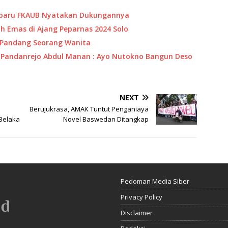
rbaru FKAUB Nyatakan Dukungannya
ih Emas di Ajang Peparnas 2024 Solo
 Pandang Seorang Wanita
es Pandanrejo Abdul Manan : Ayo Nutokno Bangun Deso
NEXT
Berujukrasa, AMAK Tuntut Penganiaya
Belaka
Novel Baswedan Ditangkap
Pedoman Media Siber
Privacy Policy
Disclaimer