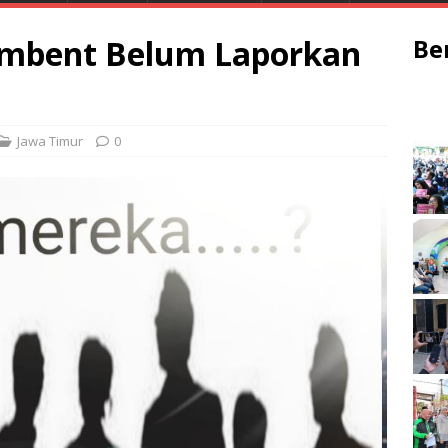
umbent Belum Laporkan
Be
Jawa Timur
0