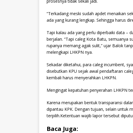
prosesnya tidak sekali jadi.
“Terkadang meski sudah apdet menaikan seka
ada yang kurang lengkap. Sehingga harus direvi
Tapi kalau ada yang perlu diperbaiki data – 
berjalan. “Tapi caleg Kota Batu, semuanya s
rupanya memang agak sulit,” ujar Balok ta
melengkapi LHKPN nya.
Sekadar diketahui, para caleg incumbent, s
disebutkan KPU sejak awal pendaftaran cale
kembali harus menyerahkan LHKPN.
Mengingat kepatuhan penyerahan LHKPN ters
Karena merupakan bentuk transparansi dala
dipantau KPK. Dengan tujuan, selain untuk m
terpilih.Ketentuan wajib lapor tersebut dip
Baca Juga: