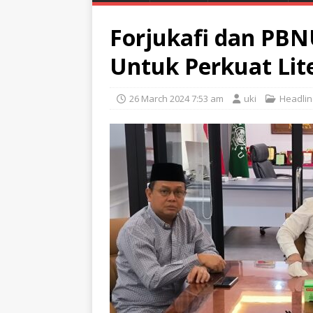
Forjukafi dan PBN
Untuk Perkuat Lit
26 March 2024 7:53 am
uki
Headli