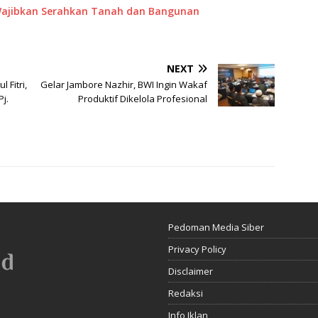
, Wajibkan Serahkan Tanah dan Bangunan
NEXT
 Fitri,
Gelar Jambore Nazhir, BWI Ingin Wakaf
Pj.
Produktif Dikelola Profesional
Pedoman Media Siber
Privacy Policy
Disclaimer
Redaksi
Info Iklan