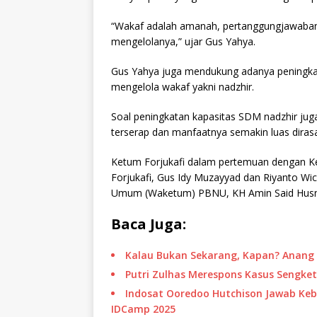
“Wakaf adalah amanah, pertanggungjawabann
mengelolanya,” ujar Gus Yahya.
Gus Yahya juga mendukung adanya peningk
mengelola wakaf yakni nadzhir.
Soal peningkatan kapasitas SDM nadzhir juga
terserap dan manfaatnya semakin luas diras
Ketum Forjukafi dalam pertemuan dengan 
Forjukafi, Gus Idy Muzayyad dan Riyanto W
Umum (Waketum) PBNU, KH Amin Said Husn
Baca Juga:
Kalau Bukan Sekarang, Kapan? Anang 
Putri Zulhas Merespons Kasus Sengk
Indosat Ooredoo Hutchison Jawab Kebu
IDCamp 2025