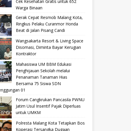
Cek Kesehatan Gratis untuk 652
Warga Binaan
Gerak Cepat Resmob Malang Kota,
Ringkus Pelaku Curanmor Honda
Beat di Jalan Pisang Candi
Wangsakarta Resort & Living Space
Disomasi, Diminta Bayar Kerugian
Kontraktor
Mahasiswa UM BBM Edukasi
Penghijauan Sekolah melalui
Penanaman Tanaman Hias
Bersama 75 Siswa SDN
nggungan 01
Forum Cangkrukan Pancasila PWNU
Jatim Usul Insentif Pajak Diperluas
untuk UMKM
Polresta Malang Kota Tetapkan Bos
Koperasi Tersangka Dugaan