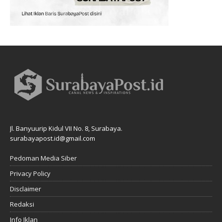
Jl. Banyuurip Kidul VII No. 8, Surabaya.
surabayapost.id@gmail.com
Pedoman Media Siber
Privacy Policy
Disclaimer
Redaksi
Info Iklan