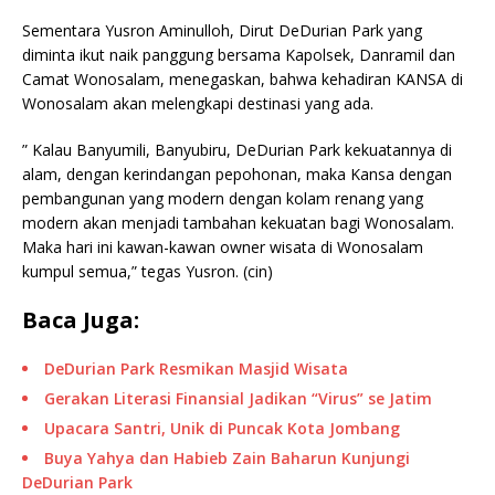
Sementara Yusron Aminulloh, Dirut DeDurian Park yang
diminta ikut naik panggung bersama Kapolsek, Danramil dan
Camat Wonosalam, menegaskan, bahwa kehadiran KANSA di
Wonosalam akan melengkapi destinasi yang ada.
” Kalau Banyumili, Banyubiru, DeDurian Park kekuatannya di
alam, dengan kerindangan pepohonan, maka Kansa dengan
pembangunan yang modern dengan kolam renang yang
modern akan menjadi tambahan kekuatan bagi Wonosalam.
Maka hari ini kawan-kawan owner wisata di Wonosalam
kumpul semua,” tegas Yusron. (cin)
Baca Juga:
DeDurian Park Resmikan Masjid Wisata
Gerakan Literasi Finansial Jadikan “Virus” se Jatim
Upacara Santri, Unik di Puncak Kota Jombang
Buya Yahya dan Habieb Zain Baharun Kunjungi
DeDurian Park