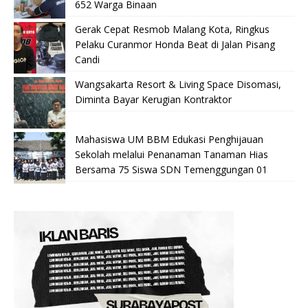
652 Warga Binaan
Gerak Cepat Resmob Malang Kota, Ringkus
Pelaku Curanmor Honda Beat di Jalan Pisang
Candi
Wangsakarta Resort & Living Space Disomasi,
Diminta Bayar Kerugian Kontraktor
Mahasiswa UM BBM Edukasi Penghijauan
Sekolah melalui Penanaman Tanaman Hias
Bersama 75 Siswa SDN Temenggungan 01