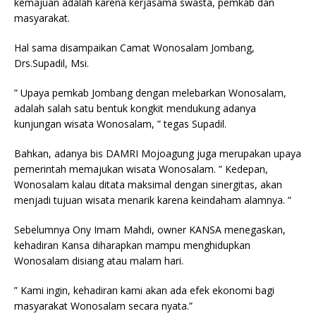
kemajuan adalah karena kerjasama swasta, pemkab dan
masyarakat.
Hal sama disampaikan Camat Wonosalam Jombang,
Drs.Supadil, Msi.
” Upaya pemkab Jombang dengan melebarkan Wonosalam,
adalah salah satu bentuk kongkit mendukung adanya
kunjungan wisata Wonosalam, ” tegas Supadil.
Bahkan, adanya bis DAMRI Mojoagung juga merupakan upaya
pemerintah memajukan wisata Wonosalam. ” Kedepan,
Wonosalam kalau ditata maksimal dengan sinergitas, akan
menjadi tujuan wisata menarik karena keindaham alamnya. ”
Sebelumnya Ony Imam Mahdi, owner KANSA menegaskan,
kehadiran Kansa diharapkan mampu menghidupkan
Wonosalam disiang atau malam hari.
” Kami ingin, kehadiran kami akan ada efek ekonomi bagi
masyarakat Wonosalam secara nyata.”