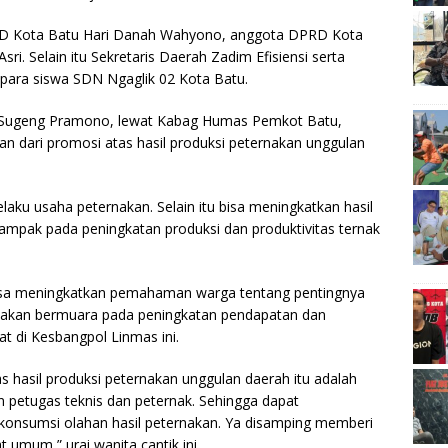
PRD Kota Batu Hari Danah Wahyono, anggota DPRD Kota
ri. Selain itu Sekretaris Daerah Zadim Efisiensi serta
para siswa SDN Ngaglik 02 Kota Batu.
, Sugeng Pramono, lewat Kabag Humas Pemkot Batu,
an dari promosi atas hasil produksi peternakan unggulan
aku usaha peternakan. Selain itu bisa meningkatkan hasil
dampak pada peningkatan produksi dan produktivitas ternak
bisa meningkatkan pemahaman warga tentang pentingnya
Itu akan bermuara pada peningkatan pendapatan dan
at di Kesbangpol Linmas ini.
as hasil produksi peternakan unggulan daerah itu adalah
 petugas teknis dan peternak. Sehingga dapat
 konsumsi olahan hasil peternakan. Ya disamping memberi
 umum,” urai wanita cantik ini.