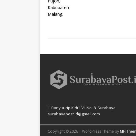
Jl. Banyuurip Kidul VII No. 8, Surabaya.
surabayapost.id@gmail.com
Copyright © 2026 | WordPress Theme by
MH Them