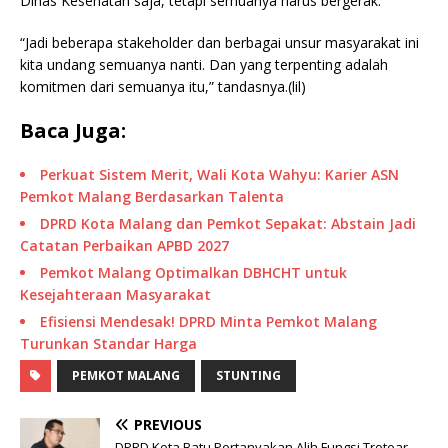
Dinas Kesehatan saja, tetapi semuanya harus bergerak.
“Jadi beberapa stakeholder dan berbagai unsur masyarakat ini
kita undang semuanya nanti. Dan yang terpenting adalah
komitmen dari semuanya itu,” tandasnya.(lil)
Baca Juga:
Perkuat Sistem Merit, Wali Kota Wahyu: Karier ASN
Pemkot Malang Berdasarkan Talenta
DPRD Kota Malang dan Pemkot Sepakat: Abstain Jadi
Catatan Perbaikan APBD 2027
Pemkot Malang Optimalkan DBHCHT untuk
Kesejahteraan Masyarakat
Efisiensi Mendesak! DPRD Minta Pemkot Malang
Turunkan Standar Harga
PEMKOT MALANG
STUNTING
PREVIOUS
DPRD Kota Batu Pertanyakan Alih Fungsi Trotoar,