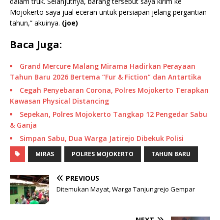
dalam truk. Selanjutnya, barang tersebut saya kirim ke
Mojokerto saya jual eceran untuk persiapan jelang pergantian
tahun,” akuinya.
(joe)
Baca Juga:
Grand Mercure Malang Mirama Hadirkan Perayaan
Tahun Baru 2026 Bertema “Fur & Fiction” dan Antartika
Cegah Penyebaran Corona, Polres Mojokerto Terapkan
Kawasan Physical Distancing
Sepekan, Polres Mojokerto Tangkap 12 Pengedar Sabu
& Ganja
Simpan Sabu, Dua Warga Jatirejo Dibekuk Polisi
MIRAS
POLRES MOJOKERTO
TAHUN BARU
PREVIOUS
Ditemukan Mayat, Warga Tanjungrejo Gempar
NEXT