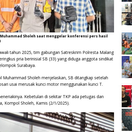
 Muhammad Sholeh saat menggelar konferensi pers hasil
)
ali tahun 2025, tim gabungan Satreskrim Polresta Malang
ngkus pria berinisial SB (33) yang diduga anggota sindikat
kelompok Surabaya.
ol Muhammad Sholeh menjelaskan, SB ditangkap setelah
osari usai merusak kunci motor menggunakan kunci T.
meneriakinya. Kebetulan di sekitar TKP ada petugas dan
, Kompol Sholeh, Kamis (2/1/2025).