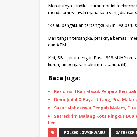
Menurutnya, sindikat curanmor ini melancark
mendalami wilayah mana saja yang disasar s
“Kalau pengakuan tersangka SB ini, ya baru se
Dari tangan tersangka, pihaknya berhasil m
dan ATM.
Kini, SB dijerat dengan Pasal 363 KUHP te
kurungan penjara maksimal 7 tahun. (lil)
Baca Juga:
Residivis 4 Kali Masuk Penjara Kembal
Demi Judol & Bayar Utang, Pria Malang
Sasar Mahasiswa Tengah Malam, Dua B
Satreskrim Malang Kota Ringkus Dua 
Ijen
POLSEK LOWOKWARU
SATRESKRI