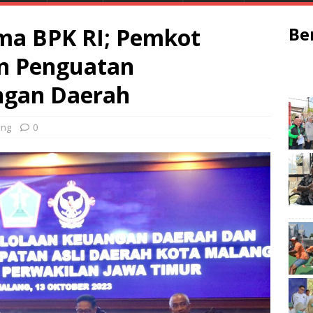
ma BPK RI; Pemkot
Be
n Penguatan
ngan Daerah
ang
0