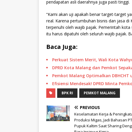
pendapatan asli daerahnya juga pasti tinggi.
“Kami akan uji apakah benar target-target y
real. Karena pertumbuhan bisnis dan jasa di
terpenuhi oleh wajib pajak. Pemerintah kota
itu harus dipatuhi oleh seluruh wajib pajak. B
Baca Juga:
Perkuat Sistem Merit, Wali Kota Wah
DPRD Kota Malang dan Pemkot Sepakat
Pemkot Malang Optimalkan DBHCHT u
Efisiensi Mendesak! DPRD Minta Pemk
BPK RI
PEMKOT MALANG
PREVIOUS
Keselamatan Kerja & Peningkat
Produksi Migas, Jadi Bahasan P
Pupuk Kaltim Saat Sharing Den
Para Insinyur Kimia