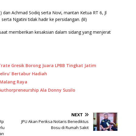
su) dan Achmad Sodiq serta Novi, mantan Ketua RT 6, Jl
ta Ngatini tidak hadir ke persidangan. (lil)
a) saat memberikan kesaksian dalam sidang yang menjerat
Trate Gresik Borong Juara LPBB Tingkat Jatim
eliru’ Bertabur Hadiah
 Malang Raya
 Authorpreneurship Ala Donny Susilo
NEXT
Rp
JPU Akan Periksa Notaris Benediktus
rlu
Bosu di Rumah Sakit
an