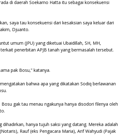
erada di daerah Soekarno Hatta itu sebagai konsekuensi
an, saya tau konsekuensi dari kesaksian saya keluar dari
hakim, Djuanto.
untut umum (JPU) yang diketuai Ubaidillah, SH, MH,
terkait penerbitan APJB tanah yang bermasalah tersebut.
 sama pak Bosu,” katanya.
o mengatakan bahwa apa yang dikatakan Sodiq berlawanan
osu.
. Bosu gak tau menau ngakunya hanya disodori filenya oleh
to.
ang dihadirkan, hanya tujuh saksi yang datang. Mereka adalah
 (Notaris), Rauf (eks Pengacara Maria), Arif Wahyudi (Pajak