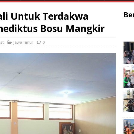
Kali Untuk Terdakwa
Be
nediktus Bosu Mangkir
st
Jawa Timur
0