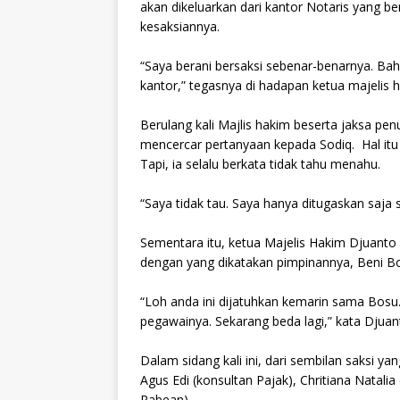
akan dikeluarkan dari kantor Notaris yang b
kesaksiannya.
“Saya berani bersaksi sebenar-benarnya. Bahk
kantor,” tegasnya di hadapan ketua majelis 
Berulang kali Majlis hakim beserta jaksa pen
mencercar pertanyaan kepada Sodiq. Hal itu 
Tapi, ia selalu berkata tidak tahu menahu.
“Saya tidak tau. Saya hanya ditugaskan saja
Sementara itu, ketua Majelis Hakim Djuant
dengan yang dikatakan pimpinannya, Beni B
“Loh anda ini dijatuhkan kemarin sama Bosu
pegawainya. Sekarang beda lagi,” kata Djuan
Dalam sidang kali ini, dari sembilan saksi y
Agus Edi (konsultan Pajak), Chritiana Natalia
Pabean).