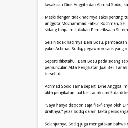
kesaksian Dine Anggita dan Ahmad Sodiq, sa
Meski dengan tidak hadirnya saksi penting i
anggota Mochammad Fatkur Rochman, SH, M
sidang tanpa melakukan Pemeriksaan Setemp
Selain tidak hadirnya Beni Bosu, pembacaan 
yakni Achmad Sodiq, pegawai notaris yang mu
Seperti diketahui, Beni Bosu pada sidang 
pemunculan Akta Pengikatan Jual Beli Tanah
tersebut.
Achmad Sodiq sama seperti Dine Anggita, m
akta pengikatan jual beli tanah dari Sutanti k
“Saya hanya disodori saja file-filenya oleh 
draftnya,” jelas Sodiq dalam fakta persidang
Selanjutnya, Sodiq juga mengatakan bahwa di