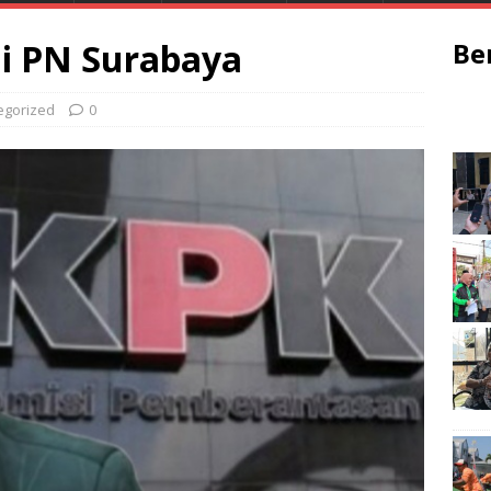
i PN Surabaya
Be
egorized
0