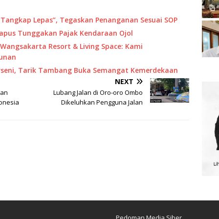
“Tangkap Lepas”, Tegaskan Penanganan Sesuai SOP
Hapus Tunggakan Pajak Kendaraan Ojol
Wangsakarta Resort & Living Space: Kami
unan
Porseni, Tarik Tambang Buka Semangat Kemerdekaan
NEXT
aan
Lubang Jalan di Oro-oro Ombo
onesia
Dikeluhkan Pengguna Jalan
Pedoman Media Siber