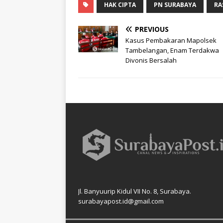
HAK CIPTA
PN SURABAYA
RA
PREVIOUS
Kasus Pembakaran Mapolsek
Tambelangan, Enam Terdakwa
Divonis Bersalah
Jl. Banyuurip Kidul VII No. 8, Surabaya.
surabayapost.id@gmail.com