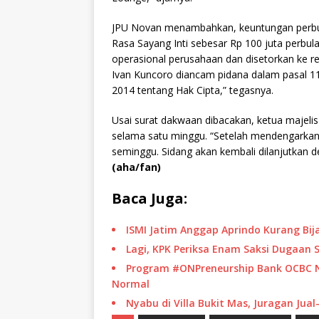
JPU Novan menambahkan, keuntungan perbulan
Rasa Sayang Inti sebesar Rp 100 juta perbu
operasional perusahaan dan disetorkan ke re
Ivan Kuncoro diancam pidana dalam pasal 11
2014 tentang Hak Cipta,” tegasnya.
Usai surat dakwaan dibacakan, ketua majel
selama satu minggu. “Setelah mendengarkan
seminggu. Sidang akan kembali dilanjutkan d
(aha/fan)
Baca Juga:
ISMI Jatim Anggap Aprindo Kurang Bi
Lagi, KPK Periksa Enam Saksi Dugaan S
Program #ONPreneurship Bank OCBC NIS
Normal
Nyabu di Villa Bukit Mas, Juragan Jual-