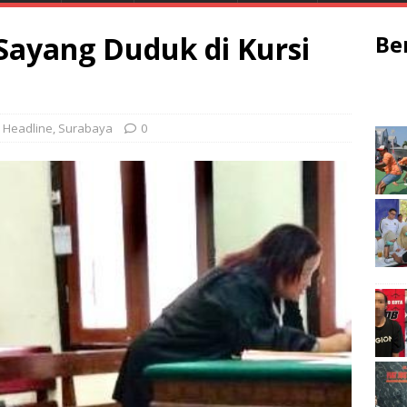
Sayang Duduk di Kursi
Be
Headline
,
Surabaya
0