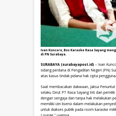
Ivan Kuncoro, Bos Karaoke Rasa Sayang men
di PN Surabaya.
SURABAYA (surabayapost.id)
– Ivan Kunco
sidang perdana di Pengadilan Negeri (PN) Sur
atas kasus tindak pidana hak cipta penggunaa
Saat membacakan dakwaan, Jaksa Penuntut 
selaku Dirut PT Rasa Sayang Inti dan pemil
dengan sengaja dan tanpa hak melakukan pe
memiliki izin lisensi dalam melakukan penye
untuk diakses publik pada room karaoke mil
Lounge,” ujarnya.