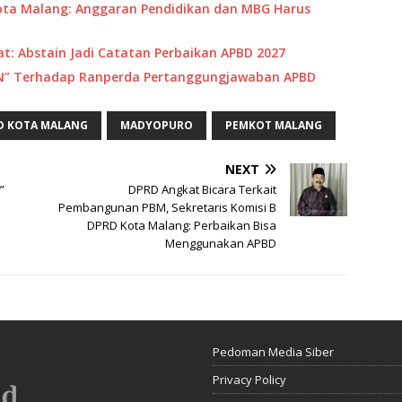
ta Malang: Anggaran Pendidikan dan MBG Harus
: Abstain Jadi Catatan Perbaikan APBD 2027
IN” Terhadap Ranperda Pertanggungjawaban APBD
D KOTA MALANG
MADYOPURO
PEMKOT MALANG
NEXT
”
DPRD Angkat Bicara Terkait
Pembangunan PBM, Sekretaris Komisi B
DPRD Kota Malang: Perbaikan Bisa
Menggunakan APBD
Pedoman Media Siber
Privacy Policy