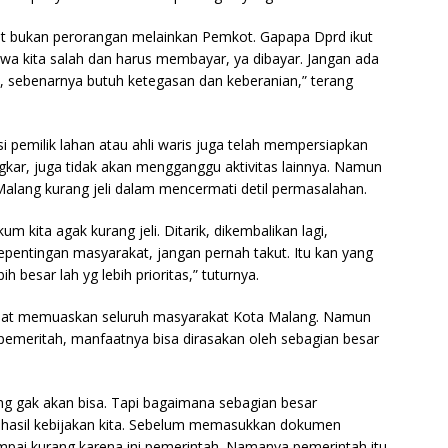
t bukan perorangan melainkan Pemkot. Gapapa Dprd ikut
wa kita salah dan harus membayar, ya dibayar. Jangan ada
tu, sebenarnya butuh ketegasan dan keberanian,” terang
i pemilik lahan atau ahli waris juga telah mempersiapkan
ngkar, juga tidak akan mengganggu aktivitas lainnya. Namun
 Malang kurang jeli dalam mencermati detil permasalahan.
m kita agak kurang jeli. Ditarik, dikembalikan lagi,
epentingan masyarakat, jangan pernah takut. Itu kan yang
 besar lah yg lebih prioritas,” tuturnya.
dapat memuaskan seluruh masyarakat Kota Malang. Namun
 pemeritah, manfaatnya bisa dirasakan oleh sebagian besar
 gak akan bisa. Tapi bagaimana sebagian besar
 hasil kebijakan kita. Sebelum memasukkan dokumen
ampai kurang karena ini pemerintah. Namanya pemerintah itu