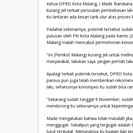
Ketua DPRD Kota Malang, I Made Riandiana 
kurang jeli terkait persoalan pembebasan lah
itu lantaran ada kesan tarik ulur atas proses
Padahal sebenarnya, polemik tersebut suda
putusan oleh PN Kota Malang pada Kamis (2
Malang malah mencabut permohonan konsinya
“Ini (Pemkot Malang) kurang jeli untuk melih
masyarakat, lakukan saja. Jangan pernah taku
Apalagi terkait polemik tersebut, DPRD Kot
pansus pun juga telah memberikan rekomen
lalu, seharusnya konsinyasi itu sudah bisa r
“Sekarang sudah tanggal 9 November, sudah 
mendorong itu sebenarnya untuk kepentingan
Made mengatakan bahwa tidak masalah jika 
menggugat. Sekalipun yang tergugat adala
turut tergugat. Menurutnya itu bagian dari p