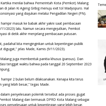
Kartika menilai bahwa Pemerintah Kota (Pemkot) Malang
Teme
an di Jalan Ki Ageng Gribig menuju exit tol Madyopuro. Hal
 konsinyasi yang diajukan melalui Pengadilan Negeri (PN).
h hampir masuk ke babak akhir yakni saat pembacaan
/11/2023) lalu. Namun secara mengejutkan, Pemkot
si di detik akhir menjelang pembacaan putusan.
at, padahal kita menginginkan untuk kepentingan publik
t digugat,” jelas Made, Kamis (9/11/2023).
a Malang juga membentuk panitia khusus (pansus). Dan
dasi tenggat waktu bahwa pada tanggal 20 September 2023
ampung.
hampir 2 bulan belum dilaksanakan. Kenapa kita terus
 yang lebih besar,” tegas Made.
dalam penyelesaian polemik tersebut ada proses gugat
h Pemkot Malang dan termasuk DPRD Kota Malang sebagai
roses penyelesaian untuk kepentingan yang lebih besar.