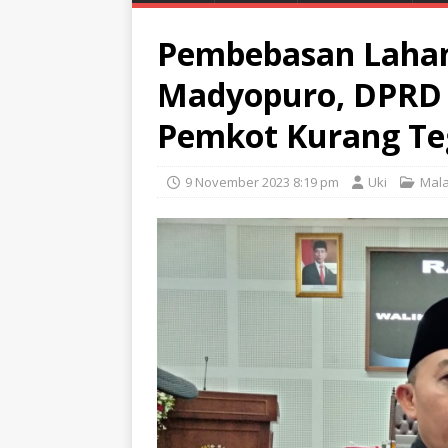
Pembebasan Lahan
Madyopuro, DPRD 
Pemkot Kurang Te
9 November 2023 8:19 pm
Uki
Mal